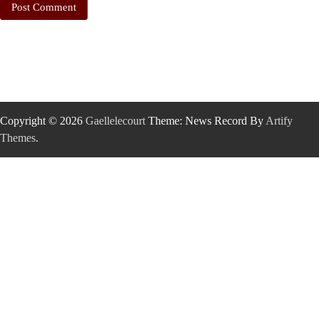
Copyright © 2026
Gaellelecourt
Theme: News Record By
Artify
Themes
.