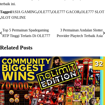
terbaik ini.
Tagged
ASIA GAMING
,
OLE777
,
OLE777 GACOR
,
OLE777 SLOT
,
SLOT ONLINE
Top 5 Permainan Spadegaming
3 Permainan Andalan Slotter
Post
RTP Tinggi Terlaris Di OLE777
Provider Playtech Terbaik Asia
navigation
Related Posts