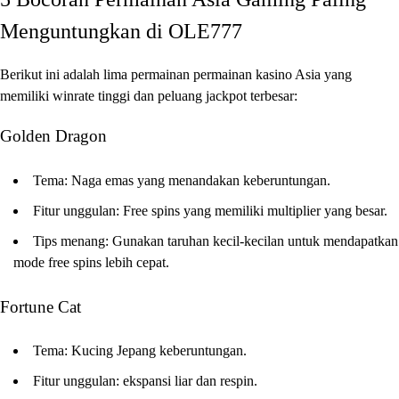
Menguntungkan di OLE777
Berikut ini adalah lima permainan permainan kasino Asia yang
memiliki winrate tinggi dan peluang jackpot terbesar:
Golden Dragon
Tema: Naga emas yang menandakan keberuntungan.
Fitur unggulan: Free spins yang memiliki multiplier yang besar.
Tips menang: Gunakan taruhan kecil-kecilan untuk mendapatkan
mode free spins lebih cepat.
Fortune Cat
Tema: Kucing Jepang keberuntungan.
Fitur unggulan: ekspansi liar dan respin.